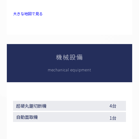
大きな地図で見る
機械設備
mechanical equipment
超硬丸鋸切断機
4台
自動面取機
1台